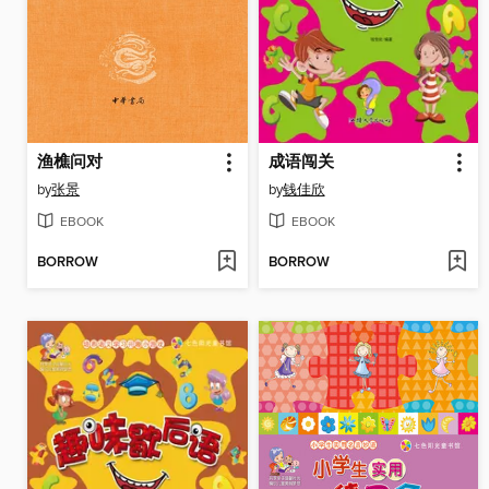
渔樵问对
成语闯关
by
张景
by
钱佳欣
EBOOK
EBOOK
BORROW
BORROW