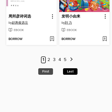
周邦彦诗词选
发明小由来
by
赵惠俊选注
by
刘 力
EBOOK
EBOOK
BORROW
BORROW
1
2
3
4
5
First
Last