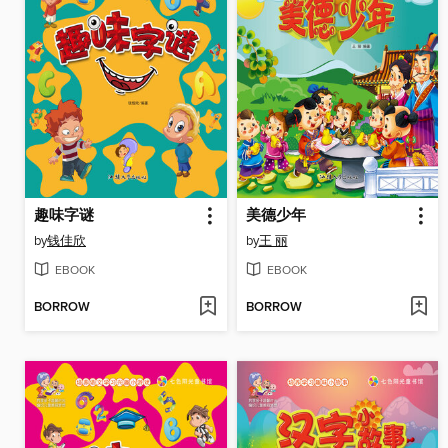
趣味字谜
美德少年
by
钱佳欣
by
王 丽
EBOOK
EBOOK
BORROW
BORROW