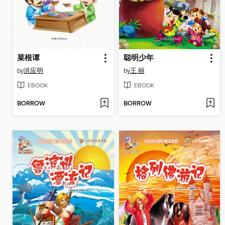
菜根谭
聪明少年
by
洪应明
by
王 丽
EBOOK
EBOOK
BORROW
BORROW