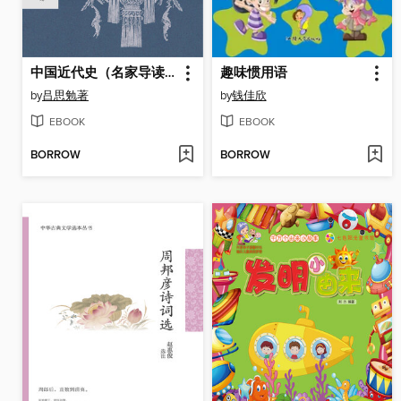
中国近代史（名家导读版）
趣味惯用语
by
吕思勉著
by
钱佳欣
EBOOK
EBOOK
BORROW
BORROW