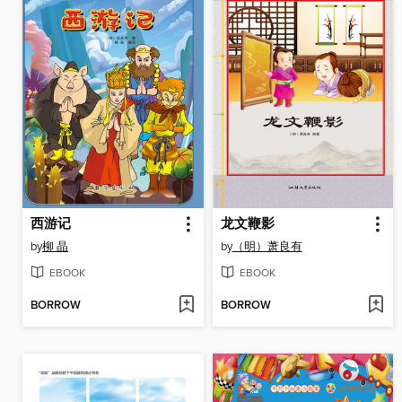
西游记
龙文鞭影
by
柳 晶
by
（明）萧良有
EBOOK
EBOOK
BORROW
BORROW