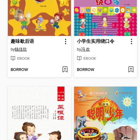
趣味歇后语
小学生实用绕口令
by
钱佳欣
by
冯 欢
EBOOK
EBOOK
BORROW
BORROW