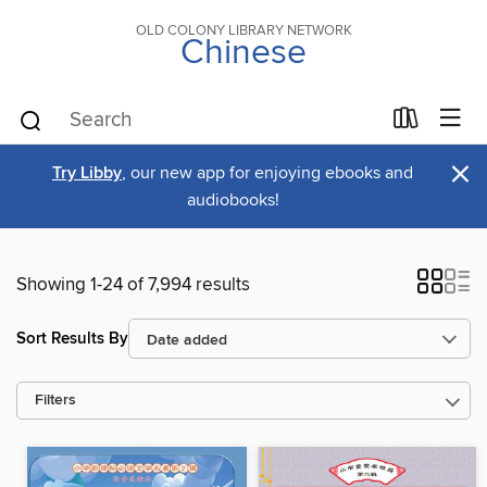
OLD COLONY LIBRARY NETWORK
Chinese
×
Try Libby
, our new app for enjoying ebooks and
audiobooks!
Showing 1-24 of 7,994 results
Sort Results By
Filters