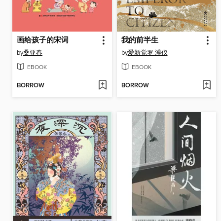
画给孩子的宋词
我的前半生
by
桑亚春
by
爱新觉罗·溥仪
EBOOK
EBOOK
BORROW
BORROW