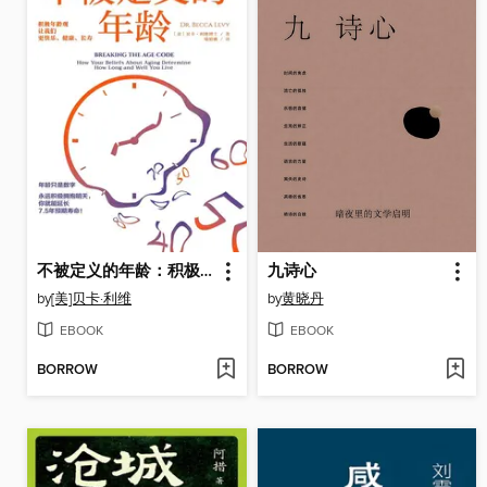
不被定义的年龄：积极年龄观让我们更快乐、健康、长寿
九诗心
by
[美]贝卡·利维
by
黄晓丹
EBOOK
EBOOK
BORROW
BORROW