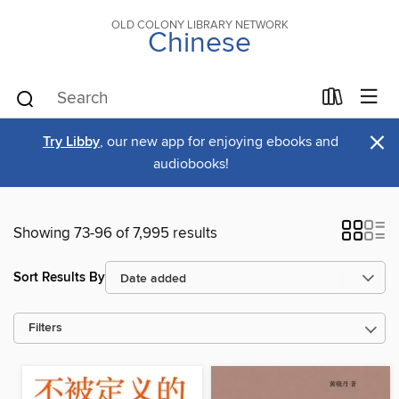
OLD COLONY LIBRARY NETWORK
Chinese
×
Try Libby
, our new app for enjoying ebooks and
audiobooks!
Showing 73-96 of 7,995 results
Sort Results By
Filters