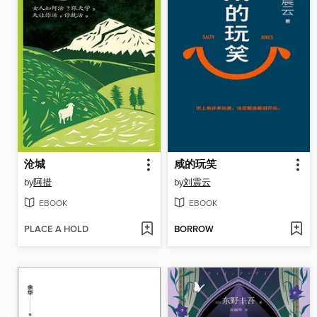
沧城
咸的玩笑
by
阿措
by
刘震云
EBOOK
EBOOK
PLACE A HOLD
BORROW