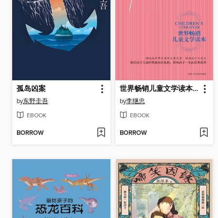
孤岛凶案
世界畅销儿童文学读本：花开的声音
by
东野圭吾
by
李继忠
EBOOK
EBOOK
BORROW
BORROW