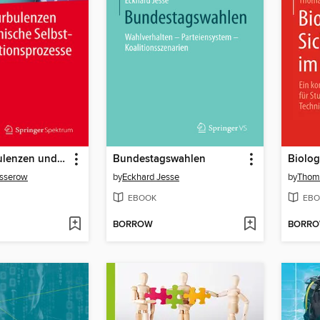
Chaos, Turbulenzen und kosmische Selbstorganisationsprozesse
Bundestagswahlen
usserow
by
Eckhard Jesse
by
Thom
EBOOK
EBO
BORROW
BORR