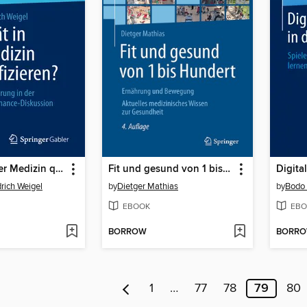
Qualität in der Medizin quantifizieren?
Fit und gesund von 1 bis Hundert
rich Weigel
by
Dietger Mathias
by
Bodo 
EBOOK
EBO
BORROW
BORR
1
…
77
78
79
80