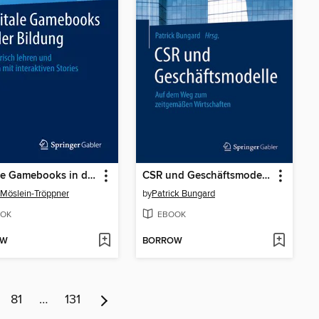
Digitale Gamebooks in der Bildung
CSR und Geschäftsmodelle
Möslein-Tröppner
by
Patrick Bungard
OK
EBOOK
OW
BORROW
81
…
131