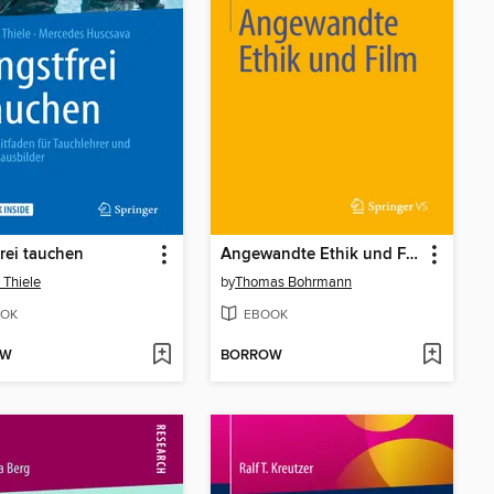
rei tauchen
Angewandte Ethik und Film
 Thiele
by
Thomas Bohrmann
OK
EBOOK
OW
BORROW