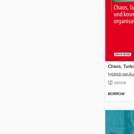
by
Ulrich von K
EBOOK
BORROW