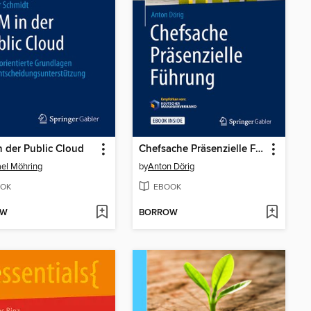
 der Public Cloud
Chefsache Präsenzielle Führung
el Möhring
by
Anton Dörig
OK
EBOOK
OW
BORROW