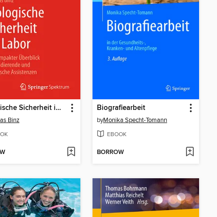
Biologische Sicherheit im Labor
Biografiearbeit
as Binz
by
Monika Specht-Tomann
OK
EBOOK
OW
BORROW