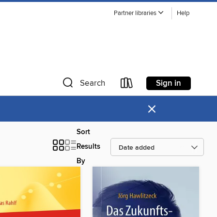
Partner libraries
Help
Sign in
Search
×
Sort
Results
By