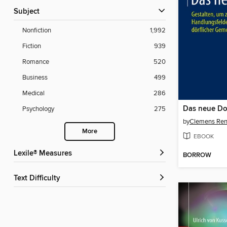
Subject
Nonfiction
1,992
Fiction
939
Romance
520
Business
499
Medical
286
Das neue Do
Psychology
275
by
Clemens Ren
More
EBOOK
Lexile® Measures
BORROW
Text Difficulty