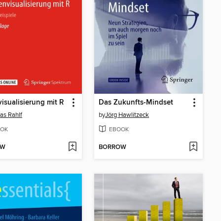
isualisierung mit R
Das Zukunfts-Mindset
as Rahlf
by
Jörg Hawlitzeck
OK
EBOOK
OW
BORROW