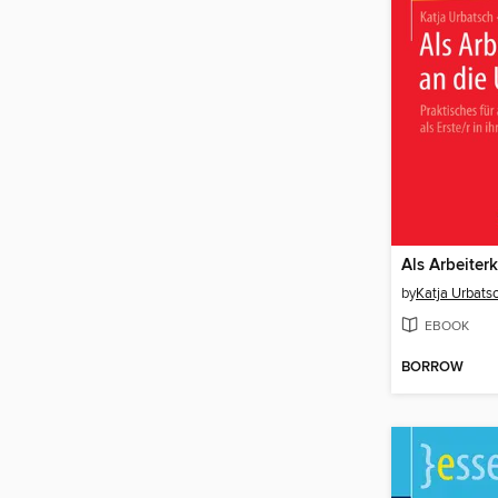
by
Katja Urbats
EBOOK
BORROW