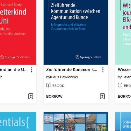
Als Arbeiterkind an die Uni
Zielführende Kommunikation zwischen Agentur und Kunde
ch
by
Klaus Pawlowski
by
Helen
EBOOK
EBO
BORROW
BORR