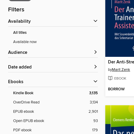
Filters
Availability
All titles
Available now
Audience
Date added
by
Marit Zenk
EBOOK
ebooks
BORROW
Kindle Book
3,135
OverDrive Read
3,134
EPUB ebook
2,901
Open EPUB ebook
93
PDF ebook
179