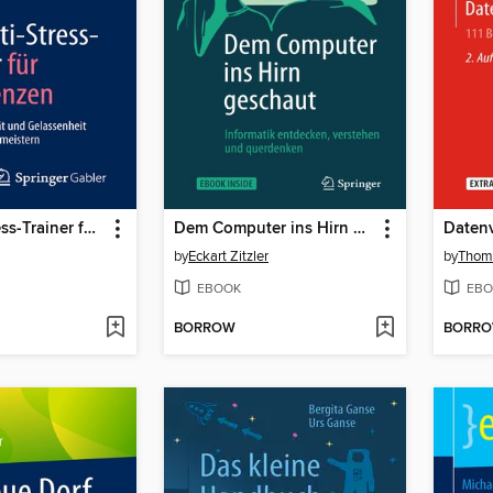
Der Anti-Stress-Trainer für Assistenzen
Dem Computer ins Hirn geschaut
Datenv
by
Eckart Zitzler
by
Thom
EBOOK
EBO
BORROW
BORR