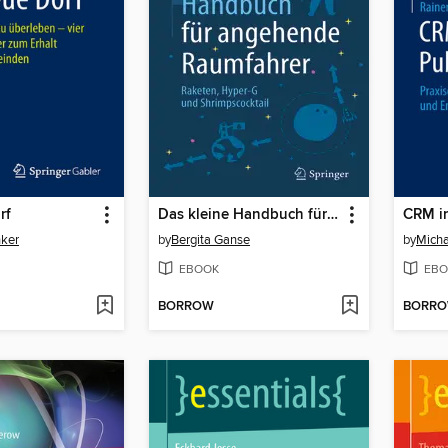
rf
Das kleine Handbuch für angehende Raumfahrer
CRM in
ker
by
Bergita Ganse
by
Micha
EBOOK
EBO
BORROW
BORR