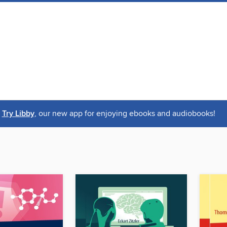
Try Libby
, our new app for enjoying ebooks and audiobooks!