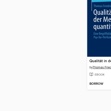
by
Thomas Fried
EBOOK
BORROW