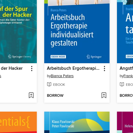
 der Hacker
Arbeitsbuch Ergotherapie individualisiert gestalten
Angstf
s
by
Bianca Peters
by
Frank
EBOOK
EBO
BORROW
BORR