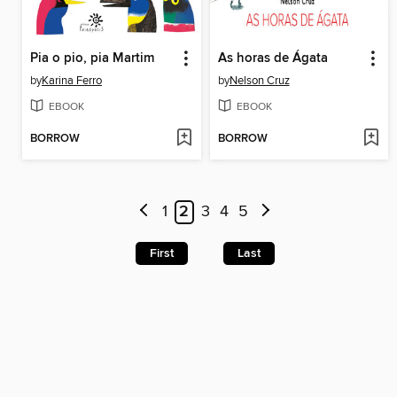
Pia o pio, pia Martim
As horas de Ágata
by
Karina Ferro
by
Nelson Cruz
EBOOK
EBOOK
BORROW
BORROW
1
2
3
4
5
First
Last