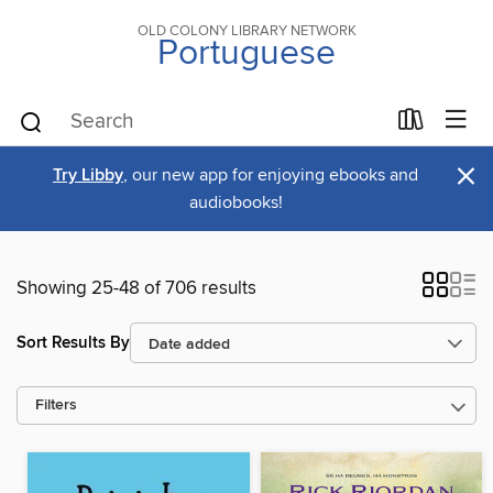
OLD COLONY LIBRARY NETWORK
Portuguese
×
Try Libby
, our new app for enjoying ebooks and
audiobooks!
Showing 25-48 of 706 results
Sort Results By
Filters