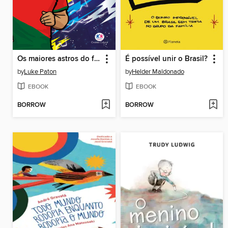
Os maiores astros do futebol--Cristiano Ronaldo
É possível unir o Brasil?
by
Luke Paton
by
Helder Maldonado
EBOOK
EBOOK
BORROW
BORROW