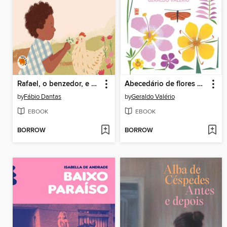
Rafael, o benzedor, e a galinha Cocota
Abecedário de flores brasileiras
by
Fábio Dantas
by
Geraldo Valério
EBOOK
EBOOK
BORROW
BORROW