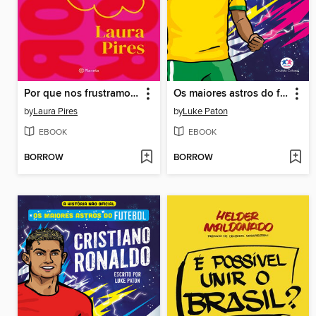
Por que nos frustramos no amor?
Os maiores astros do futebol--Pelé
by
Laura Pires
by
Luke Paton
EBOOK
EBOOK
BORROW
BORROW