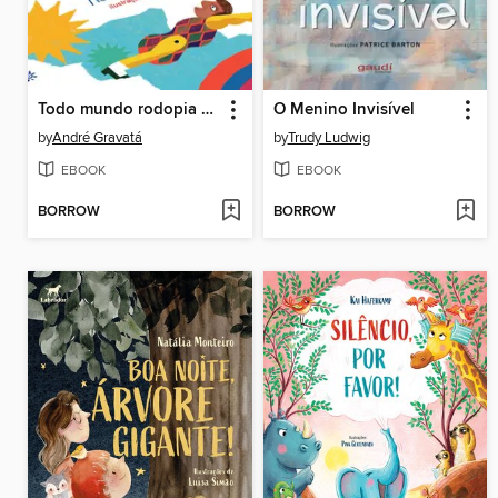
Todo mundo rodopia enquanto rodopia o mundo
O Menino Invisível
by
André Gravatá
by
Trudy Ludwig
EBOOK
EBOOK
BORROW
BORROW