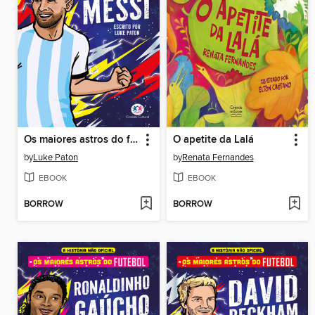
Os maiores astros do futebol--Lionel Messi
O apetite da Lalá
by
Luke Paton
by
Renata Fernandes
EBOOK
EBOOK
BORROW
BORROW