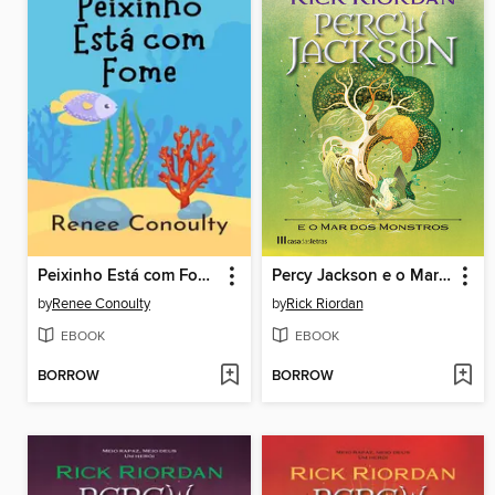
Peixinho Está com Fome
Percy Jackson e o Mar dos Monstros
by
Renee Conoulty
by
Rick Riordan
EBOOK
EBOOK
BORROW
BORROW