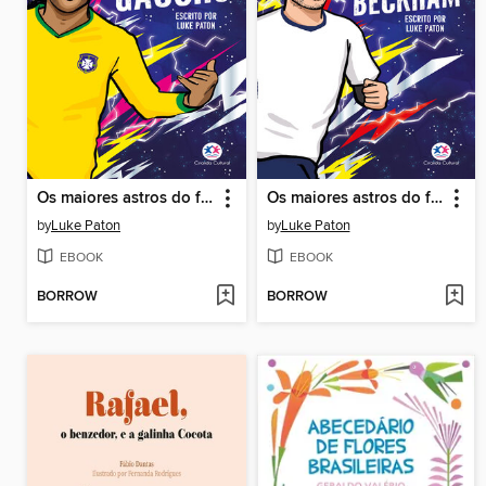
Os maiores astros do futebol--Ronaldinho Gaúcho
Os maiores astros do futebol--David Beckham
by
Luke Paton
by
Luke Paton
EBOOK
EBOOK
BORROW
BORROW