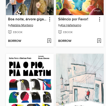
Boa noite, árvore gigante!
Silêncio por Favor!
by
Natália Monteiro
by
Kai Haferkamp
EBOOK
EBOOK
BORROW
BORROW