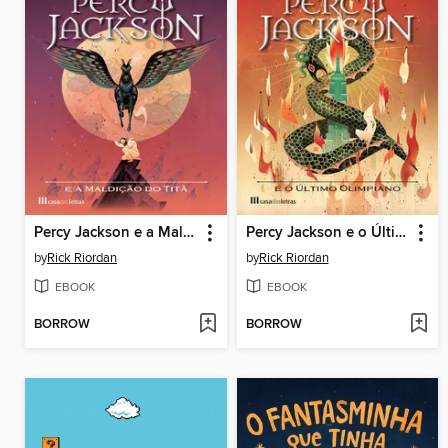
Percy Jackson e a Maldição do Titã
Percy Jackson e o Último Olimpiano
by
Rick Riordan
by
Rick Riordan
EBOOK
EBOOK
BORROW
BORROW