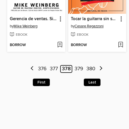
Gerencia de ventas. Simplificada.
Tocar la guitarra sin saber solfeo
by
Mike Weinberg
by
Cesare Regazzoni
EBOOK
EBOOK
BORROW
BORROW
376
377
378
379
380
First
Last