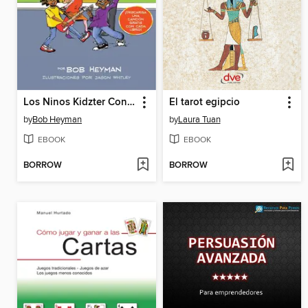
Los Ninos Kidzter Conocen Motown
El tarot egipcio
by
Bob Heyman
by
Laura Tuan
EBOOK
EBOOK
BORROW
BORROW