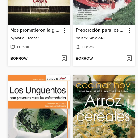
Nos prometieron la gloria
Preparación para los deportes de aventura
by
Mario Escobar
by
Jack Savoldelli
EBOOK
EBOOK
BORROW
BORROW