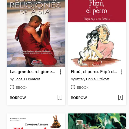
Las grandes religiones de Asia... vedismo, budismo, jainismo, hinduismo, maniqueísmo, chamanismo, zoroastrismo...
Flipú, el perro. Flipú deja su familia
by
Lionel Dumarcet
by
Yette y Daniel Prévost
EBOOK
EBOOK
BORROW
BORROW