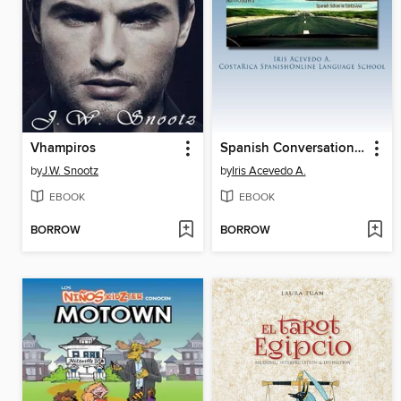
Vhampiros
Spanish Conversation Book For Beginners II
by
J.W. Snootz
by
Iris Acevedo A.
EBOOK
EBOOK
BORROW
BORROW