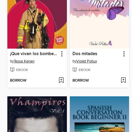
¡Que vivan los bomberos! (Hooray for Firefighters!)
Dos mitades
by
Tessa Kenan
by
Violet Pollux
EBOOK
EBOOK
BORROW
BORROW