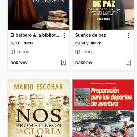
El bárbaro & la bibliotecaria
Sueños de paz
by
D.C. Rivers
by
Carry Ulreich
EBOOK
EBOOK
BORROW
BORROW