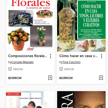
Composiciones florales y centros de mesa. Guirnaldas, macetas, cestas, detalles florales, etc
Cómo hacer en casa vinos, licores y elixires curativos
by
Corrado Maspes
by
Tina Cecchini
EBOOK
EBOOK
BORROW
BORROW