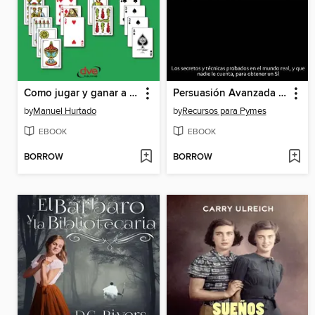
Como jugar y ganar a las cartas
Persuasión Avanzada para Emprendedores
by
Manuel Hurtado
by
Recursos para Pymes
EBOOK
EBOOK
BORROW
BORROW