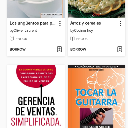
Los ungüentos para prevenir y curar las enfermedades
Arroz y cereales
by
Olivier Laurent
by
Cocinar hoy
EBOOK
EBOOK
BORROW
BORROW