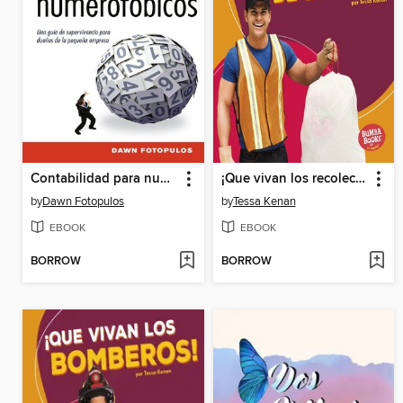
Contabilidad para numerofóbicos
¡Que vivan los recolectores de basura! (Hooray for Garbage Collectors!)
by
Dawn Fotopulos
by
Tessa Kenan
EBOOK
EBOOK
BORROW
BORROW