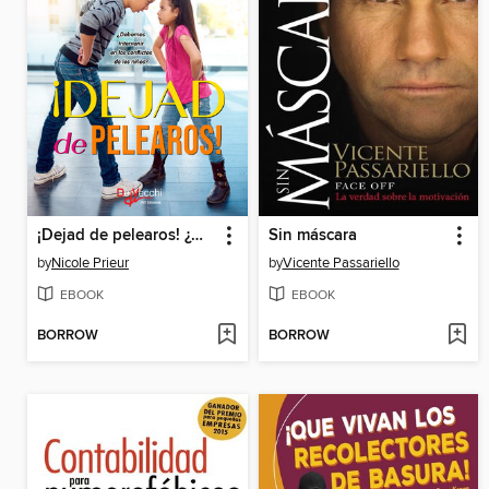
¡Dejad de pelearos! ¿Debemos intervenir en los conflictos de los niños?
Sin máscara
by
Nicole Prieur
by
Vicente Passariello
EBOOK
EBOOK
BORROW
BORROW