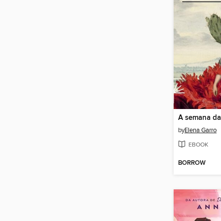
A semana da
by
Elena Garro
EBOOK
BORROW