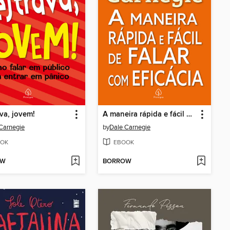
va, jovem!
A maneira rápida e fácil de falar com eficácia
Carnegie
by
Dale Carnegie
OK
EBOOK
OW
BORROW