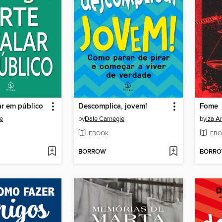
ar em público
Descomplica, jovem!
Fome
e
by
Dale Carnegie
by
Iza A
EBOOK
EBO
BORROW
BORR