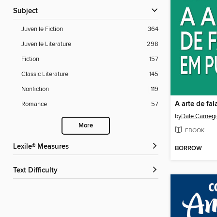
Subject
Juvenile Fiction
364
Juvenile Literature
298
Fiction
157
Classic Literature
145
Nonfiction
119
A arte de fal
Romance
57
by
Dale Carnegi
More
EBOOK
Lexile® Measures
BORROW
Text Difficulty