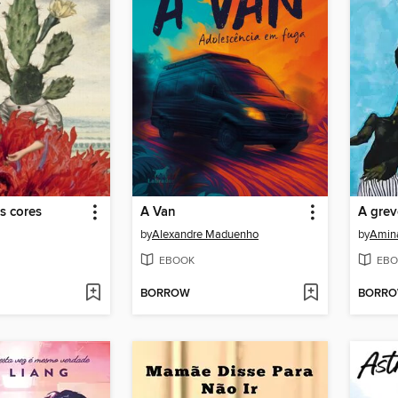
s cores
A Van
A gre
by
Alexandre Maduenho
by
Amina
EBOOK
EBO
BORROW
BORR