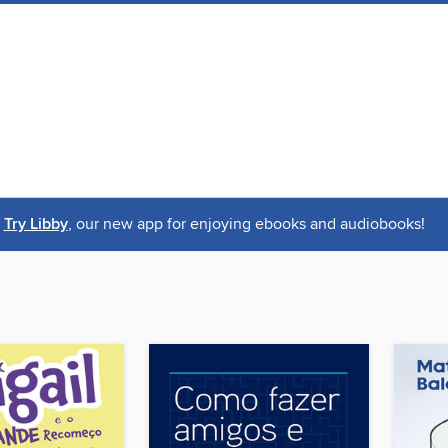
Try Libby
, our new app for enjoying ebooks and audiobooks!