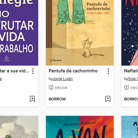
Como desfrutar a sua vida e o seu trabalho
Pantufa de cachorrinho
Naftal
e
by
Jorge Luján
by
Sole 
EBOOK
EBO
BORROW
BORR