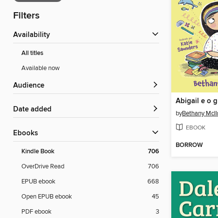
Filters
Availability
All titles
Available now
Audience
Date added
by
Bethany McIl
EBOOK
ebooks
BORROW
Kindle Book
706
OverDrive Read
706
EPUB ebook
668
Open EPUB ebook
45
PDF ebook
3