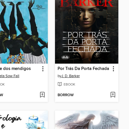
ve dos mendigos
Por Trás Da Porta Fechada
ta Sow Fall
by
J. D. Barker
OK
EBOOK
OW
BORROW