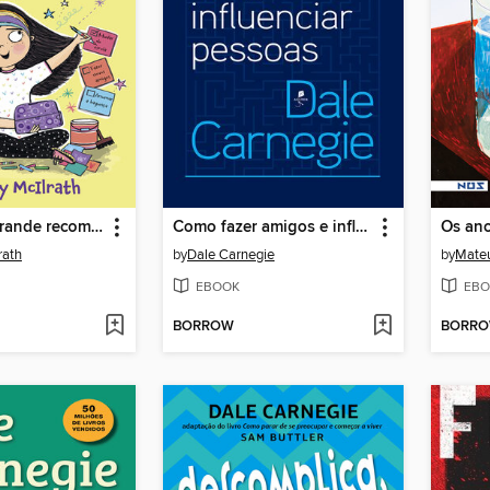
Abigail e o grande recomeço
Como fazer amigos e influenciar pessoas
Os ano
rath
by
Dale Carnegie
by
Mateu
EBOOK
EBO
BORROW
BORR