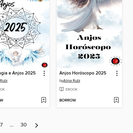
ogia e Anjos 2025
Anjos Horóscopo 2025
 Rubi
by
Alina Rubi
OK
EBOOK
OW
BORROW
7
…
30