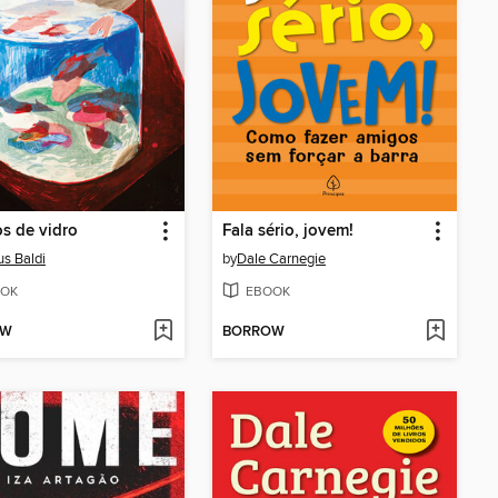
s de vidro
Fala sério, jovem!
s Baldi
by
Dale Carnegie
OK
EBOOK
OW
BORROW