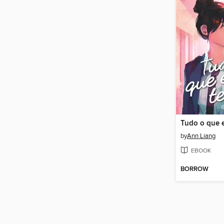
by
Ann Liang
EBOOK
BORROW