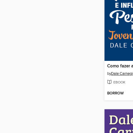
by
Dale Carnegi
EBOOK
BORROW