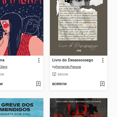
ina
Livro do Desassossego
Otero
by
Fernando Pessoa
OK
EBOOK
OW
BORROW