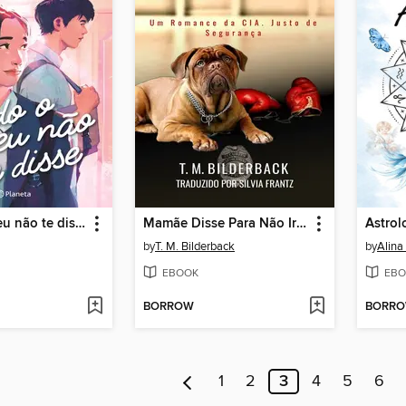
Tudo o que eu não te disse
Mamãe Disse Para Não Ir--Um Conto da Cia. Justo de Segurança
Astrol
by
T. M. Bilderback
by
Alina
EBOOK
EBO
BORROW
BORR
1
2
3
4
5
6