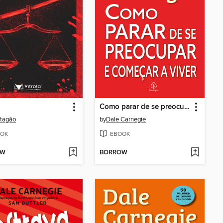
Como parar de se preocupar e começar a viver
rtagão
by
Dale Carnegie
OK
EBOOK
OW
BORROW