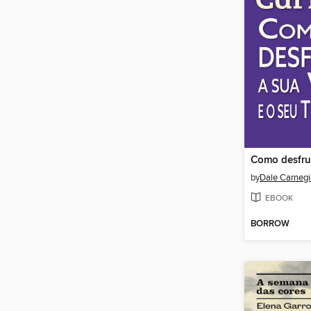
by
Dale Carnegi
EBOOK
BORROW