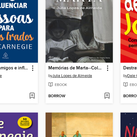
Como fazer amigos e influenciar pessoas--para jovens irados
Memórias de Marta--Coleção Clássicos
Destra
e
by
Julia Lopes de Almeida
by
Dale 
EBOOK
EBO
BORROW
BORR