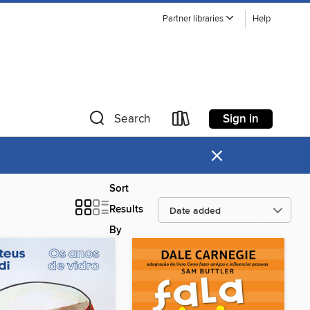
Partner libraries
Help
Sign in
Search
×
Sort
Results
By