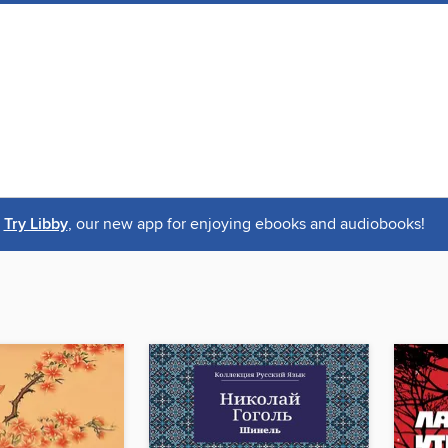
Try Libby
, our new app for enjoying ebooks and audiobooks!