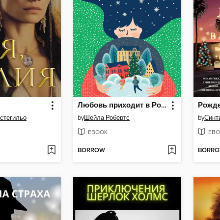
Любовь приходит в Рождество
остегильо
by
Шейла Робертс
by
Синт
EBOOK
EBO
BORROW
BORR