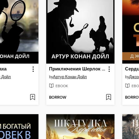
аха
Приключения Шерлок Холмс
Серд
н Дойл
by
Артур Конан Дойл
by
Джоз
EBOOK
EBO
BORROW
BORR