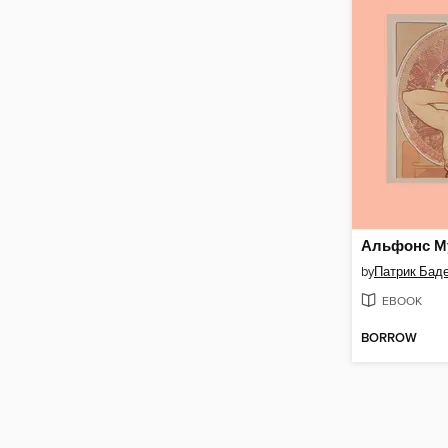
Альфонс M
by
Патрик Бад
EBOOK
BORROW