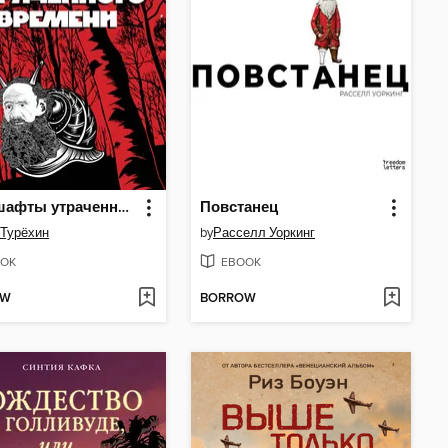
Ландшафты утраченного времени
Повстанец
 Турёхин
by
Расселл Уоркинг
OK
EBOOK
OW
BORROW