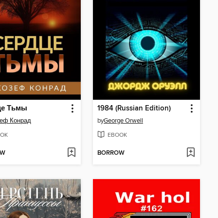
це Тьмы
1984 (Russian Edition)
еф Конрад
by
George Orwell
OK
EBOOK
OW
BORROW