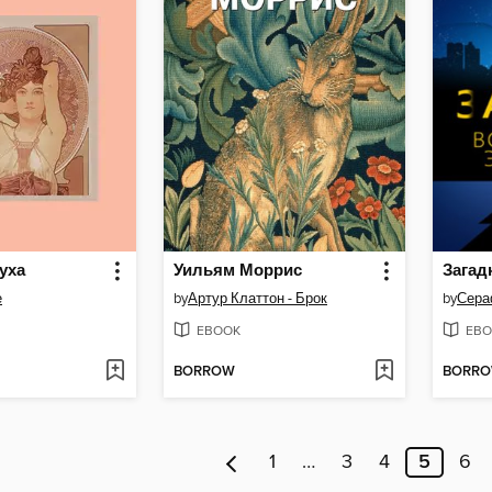
уха
Уильям Моррис
е
by
Артур Клаттон - Брок
by
Сера
EBOOK
EBO
BORROW
BORR
1
…
3
4
5
6