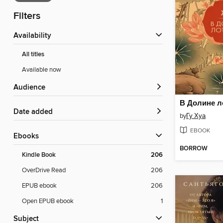
Filters
Availability
All titles
Available now
Audience
В Долине л
Date added
by
Гу Хуа
EBOOK
ebooks
BORROW
Kindle Book
206
OverDrive Read
206
EPUB ebook
206
Open EPUB ebook
1
Subject