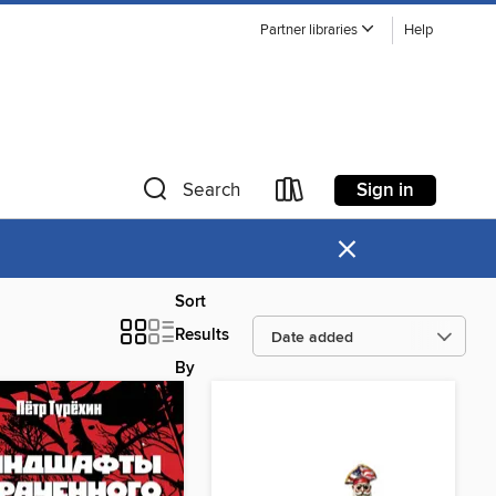
Partner libraries
Help
Sign in
Search
×
Sort
Results
By