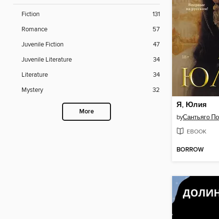
Fiction
131
Romance
57
Juvenile Fiction
47
Juvenile Literature
34
Literature
34
Mystery
32
Я, Юлия
More
by
Сантьяго П
EBOOK
BORROW