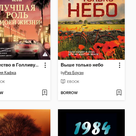
Рождество в Голливуде, или Лучшая роль в моей жизни
Выше только небо
ия Кафка
by
Риз Боуэн
OK
EBOOK
OW
BORROW