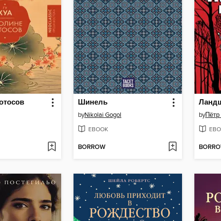
отосов
Шинель
by
Nikolai Gogol
by
Пётр
EBOOK
EBO
BORROW
BORR