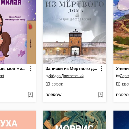
Сладких снов, моя милая
Записки из Мёртвого дома
ont
by
Фёдор Достоевский
by
Серг
EBOOK
EBO
BORROW
BORR