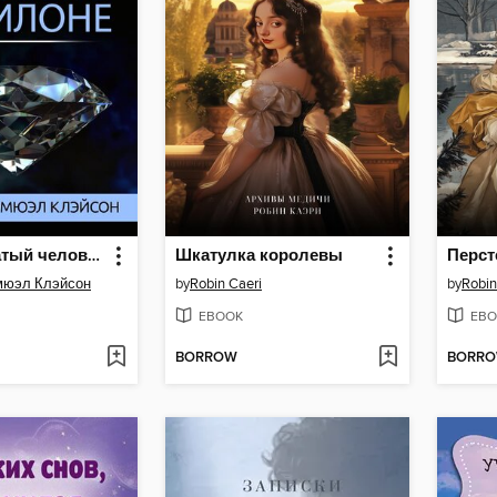
Самый богатый человек в Вавилоне
Шкатулка королевы
Перст
мюэл Клэйсон
by
Robin Caeri
by
Robin
EBOOK
EBO
BORROW
BORR