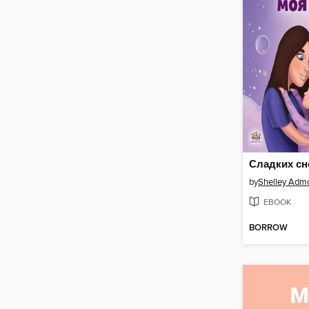
by
Shelley Adm
EBOOK
BORROW