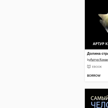
Долина стр
by
Артур Кона
EBOOK
BORROW