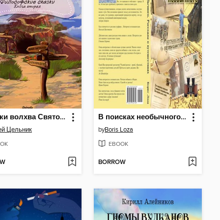
Ученики волхва Святомира
В поисках необычного. Рассказы о путешествиях
ей Цельник
by
Boris Loza
OK
EBOOK
OW
BORROW