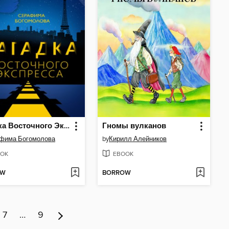
Загадка Восточного Экспресса
Гномы вулканов
фима Богомолова
by
Кирилл Алейников
OK
EBOOK
OW
BORROW
7
…
9