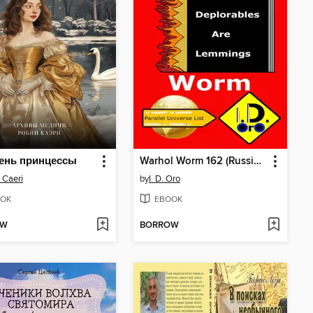
ень принцессы
Warhol Worm 162 (Russian Edition)
 Caeri
by
I. D. Oro
OK
EBOOK
OW
BORROW