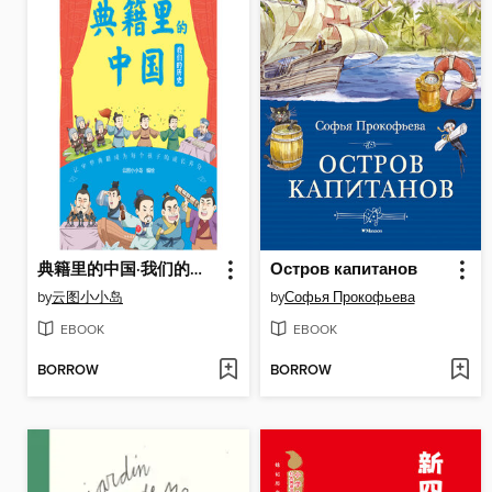
典籍里的中国·我们的历史（漫画版）
Остров капитанов
by
云图小小岛
by
Софья Прокофьева
EBOOK
EBOOK
BORROW
BORROW