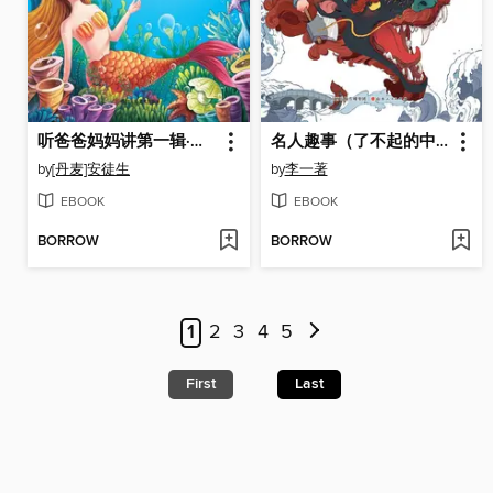
听爸爸妈妈讲第一辑·安徒生童话
名人趣事（了不起的中国传统文化）
by
[丹麦]安徒生
by
李一著
EBOOK
EBOOK
BORROW
BORROW
1
2
3
4
5
First
Last