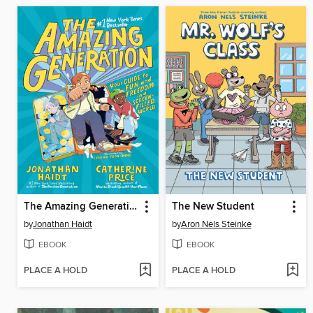
The Amazing Generation
The New Student
by
Jonathan Haidt
by
Aron Nels Steinke
EBOOK
EBOOK
PLACE A HOLD
PLACE A HOLD