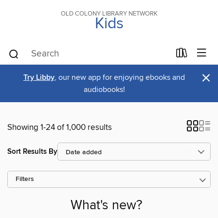
OLD COLONY LIBRARY NETWORK
Kids
×
Try Libby
, our new app for enjoying ebooks and
audiobooks!
Showing 1-24 of 1,000 results
Sort Results By
Filters
What's new?