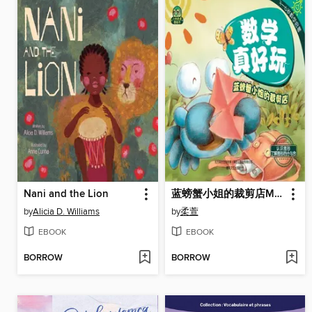
Nani and the Lion
蓝螃蟹小姐的裁剪店Miss Blue Crab's Tailoring Shop
by
Alicia D. Williams
by
柔萱
EBOOK
EBOOK
BORROW
BORROW