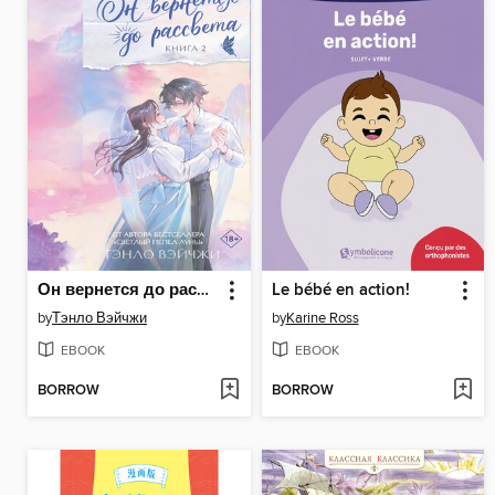
Он вернется до рассвета. Книга 2
Le bébé en action!
by
Тэнло Вэйчжи
by
Karine Ross
EBOOK
EBOOK
BORROW
BORROW