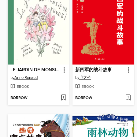
LE JARDIN DE MONSIEUR KUROKI
新四军的战斗故事
by
Anne Renaud
by
毛之价
EBOOK
EBOOK
BORROW
BORROW