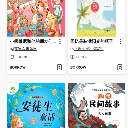
小熊维尼和他的朋友们·跳跳虎的早餐
回忆是装满阳光的瓶子
by
[英]A.A.米尔恩
by
《语文报》编写组
EBOOK
EBOOK
BORROW
BORROW