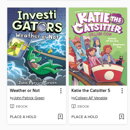
Weather or Not
Katie the Catsitter 5
by
John Patrick Green
by
Colleen AF Venable
EBOOK
EBOOK
PLACE A HOLD
PLACE A HOLD