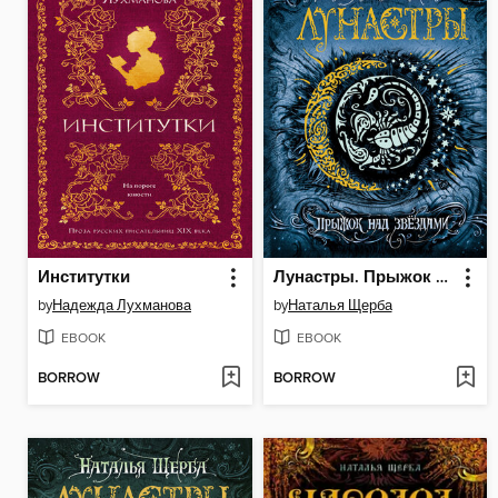
Институтки
Лунастры. Прыжок над звездами
by
Надежда Лухманова
by
Наталья Щерба
EBOOK
EBOOK
BORROW
BORROW