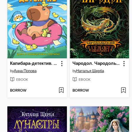
Капибара-детектив. Дело о похищении в зоопарке
Чародол. Чародольский браслет
by
Анна Попова
by
Наталья Щерба
EBOOK
EBOOK
BORROW
BORROW