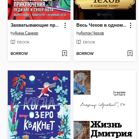
Захватывающие приключения Леди Баг и Супер-Кота
Весь Чехов в одном томе
by
Анна Санкер
by
Антон Чехов
EBOOK
EBOOK
BORROW
BORROW