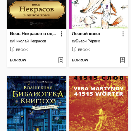
Весь Некрасов в одном томе. Собрание сочинений
Лесной квест
by
Николай Некрасов
by
Бьёрн Рёрвик
EBOOK
EBOOK
BORROW
BORROW