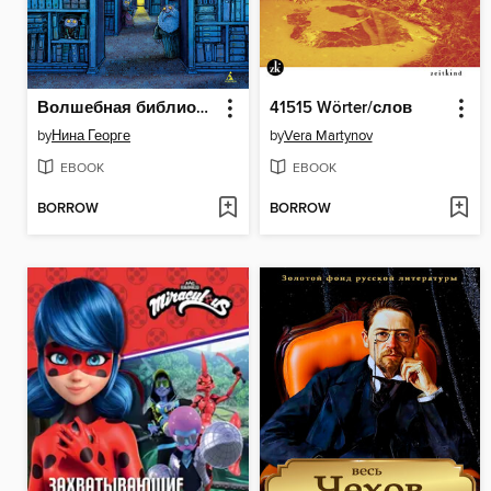
Волшебная библиотека Книггсов. Безумный Оракул
41515 Wörter/слов
by
Нина Георге
by
Vera Martynov
EBOOK
EBOOK
BORROW
BORROW