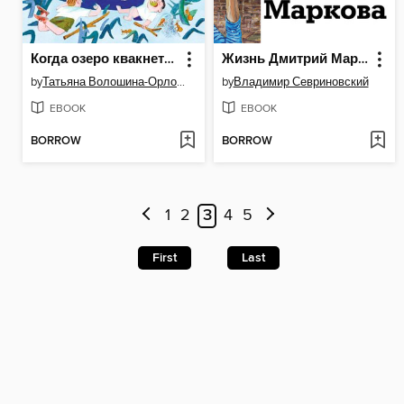
Когда озеро квакнет. Повесть о счастливом детстве
Жизнь Дмитрий Маркова
by
Татьяна Волошина-Орлова
by
Владимир Севриновский
EBOOK
EBOOK
BORROW
BORROW
1
2
3
4
5
First
Last