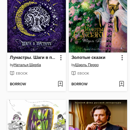
Лунастры. Шаги в пустоте
Золотые сказки
by
Наталья Щерба
by
Шарль Перро
EBOOK
EBOOK
BORROW
BORROW