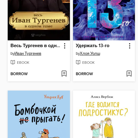
Весь Тургенев в одном томе. Стихотворения, статьи, наброски.
Удержать 13-го
by
Иван Тургенев
by
Хлоя Уолш
EBOOK
EBOOK
BORROW
BORROW