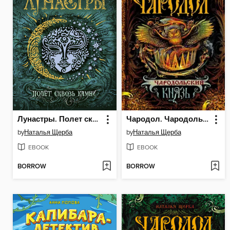
Лунастры. Полет сквозь камни
Чародол. Чародольский князь
by
Наталья Щерба
by
Наталья Щерба
EBOOK
EBOOK
BORROW
BORROW