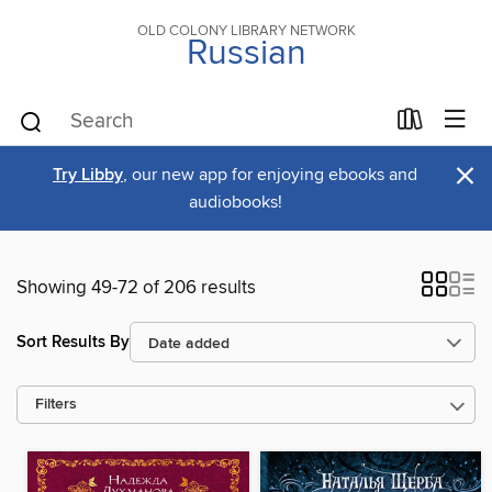
OLD COLONY LIBRARY NETWORK
Russian
×
Try Libby
, our new app for enjoying ebooks and
audiobooks!
Showing 49-72 of 206 results
Sort Results By
Filters