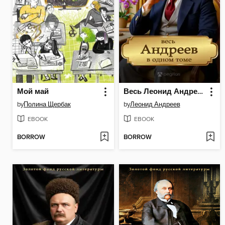
Мой май
Весь Леонид Андреев. Все сочинения в одной книге.
by
Полина Щербак
by
Леонид Андреев
EBOOK
EBOOK
BORROW
BORROW