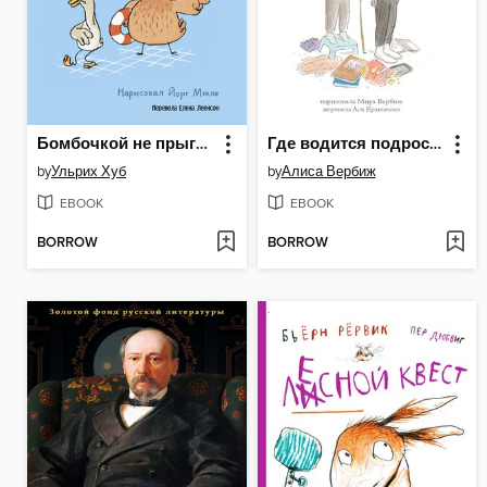
Бомбочкой не прыгать!
Где водится подростикус?
by
Ульрих Хуб
by
Алиса Вербиж
EBOOK
EBOOK
BORROW
BORROW