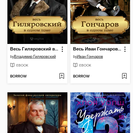
Весь Гиляровский в одном томе. Сочинения в четырех томах.
Весь Иван Гончаров в одном томе
by
Владимир Гиляровский
by
Иван Гончаров
EBOOK
EBOOK
BORROW
BORROW