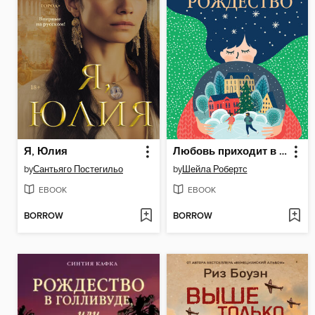
Я, Юлия
Любовь приходит в Рождество
by
Сантьяго Постегильо
by
Шейла Робертс
EBOOK
EBOOK
BORROW
BORROW