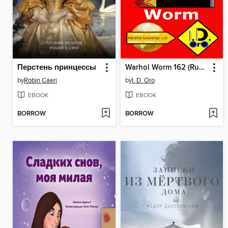
Перстень принцессы
Warhol Worm 162 (Russian Edition)
by
Robin Caeri
by
I. D. Oro
EBOOK
EBOOK
BORROW
BORROW