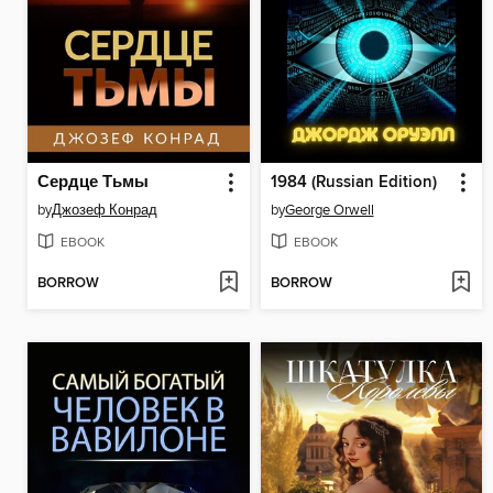
Сердце Тьмы
1984 (Russian Edition)
by
Джозеф Конрад
by
George Orwell
EBOOK
EBOOK
BORROW
BORROW