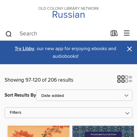
OLD COLONY LIBRARY NETWORK
Russian
×
Try Libby
, our new app for enjoying ebooks and
audiobooks!
Showing 97-120 of 206 results
Sort Results By
Filters