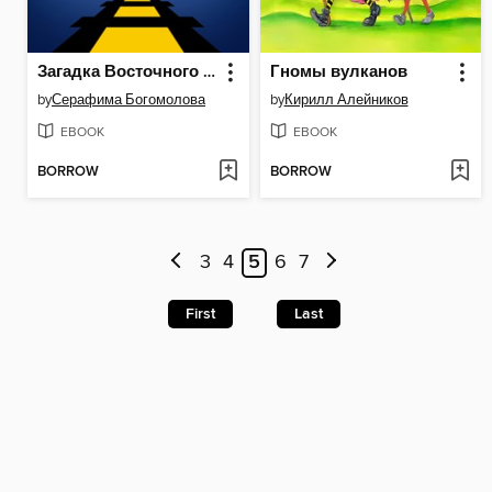
Загадка Восточного Экспресса
Гномы вулканов
by
Серафима Богомолова
by
Кирилл Алейников
EBOOK
EBOOK
BORROW
BORROW
3
4
5
6
7
First
Last