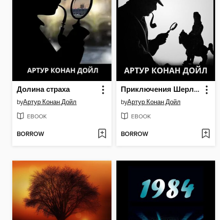
Долина страха
Приключения Шерлок Холмс
by
Артур Конан Дойл
by
Артур Конан Дойл
EBOOK
EBOOK
BORROW
BORROW