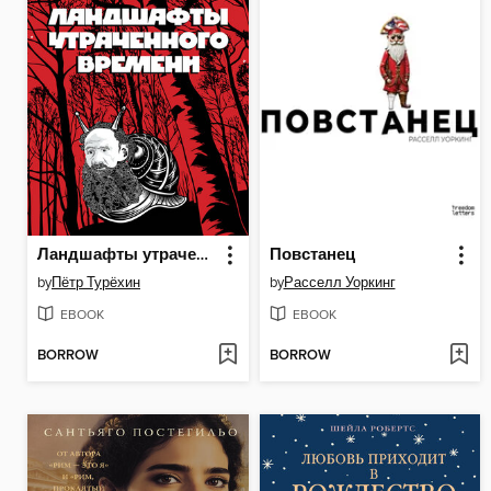
Ландшафты утраченного времени
Повстанец
by
Пётр Турёхин
by
Расселл Уоркинг
EBOOK
EBOOK
BORROW
BORROW