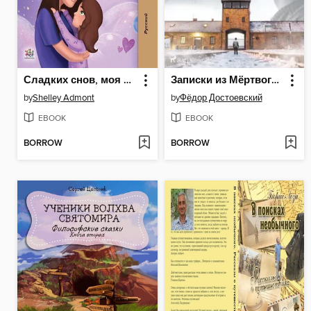
Сладких снов, моя милая
Записки из Мёртвого дома
by
Shelley Admont
by
Фёдор Достоевский
EBOOK
EBOOK
BORROW
BORROW