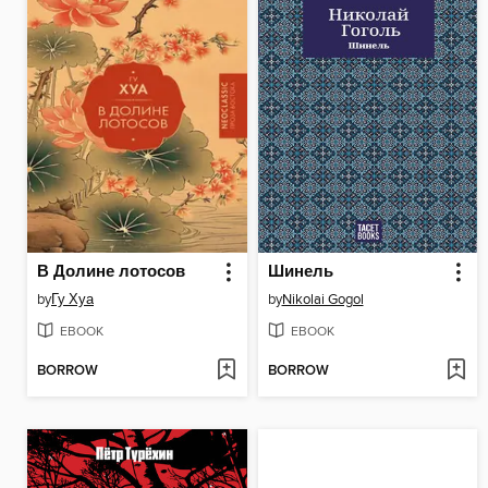
В Долине лотосов
Шинель
by
Гу Хуа
by
Nikolai Gogol
EBOOK
EBOOK
BORROW
BORROW