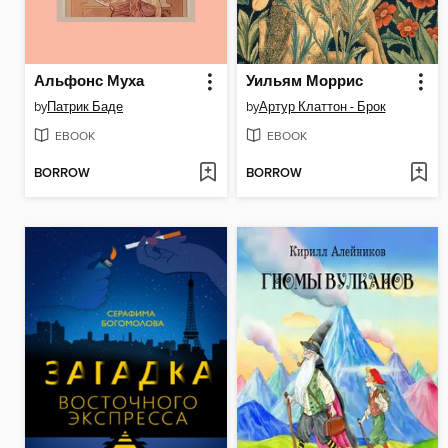
Альфонс Mуха
Уильям Моррис
by
Патрик Баде
by
Артур Клаттон - Брок
EBOOK
EBOOK
BORROW
BORROW