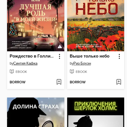
Рождество в Голливуде, или Лучшая роль в моей жизни
Выше только небо
by
Синтия Кафка
by
Риз Боуэн
EBOOK
EBOOK
BORROW
BORROW