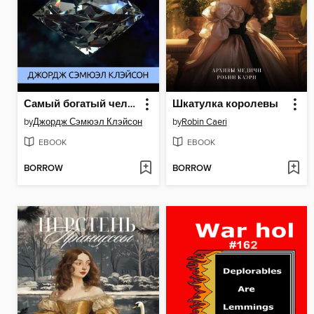
Самый богатый человек в Вавилоне
Шкатулка королевы
by
Джордж Сэмюэл Клэйсон
by
Robin Caeri
EBOOK
EBOOK
BORROW
BORROW