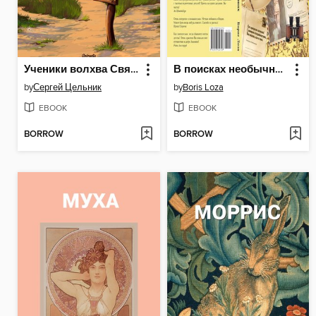
Ученики волхва Святомира
В поисках необычного. Рассказы о путешествиях
by
Сергей Цельник
by
Boris Loza
EBOOK
EBOOK
BORROW
BORROW