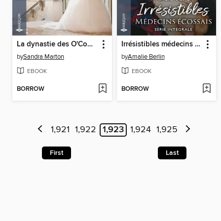
La dynastie des O'Connell--Volume 2
Irrésistibles médecins écossais
by
Sandra Marton
by
Amalie Berlin
EBOOK
EBOOK
BORROW
BORROW
1,921
1,922
1,923
1,924
1,925
First
Last