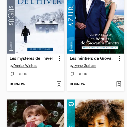
Les mystères de l'hiver
Les héritiers de Giovanni Zanetti
by
Danica Winters
by
Lynne Graham
EBOOK
EBOOK
BORROW
BORROW