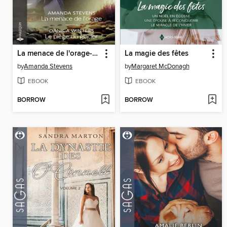
La menace de l'orage--Le piège du glacier
La magie des fêtes
by
Amanda Stevens
by
Margaret McDonagh
EBOOK
EBOOK
BORROW
BORROW