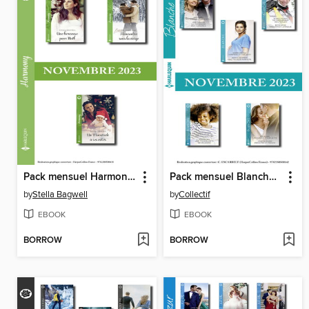
Pack mensuel Harmony--3 romans (Novembre 2023)
Pack mensuel Blanche--10 romans (Novembre 2023)
by
Stella Bagwell
by
Collectif
EBOOK
EBOOK
BORROW
BORROW