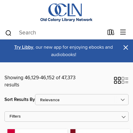
×
Try Libby
, our new app for enjoying ebooks and
audiobooks!
Showing 46,129-46,152 of 47,373
results
Sort Results By
Filters