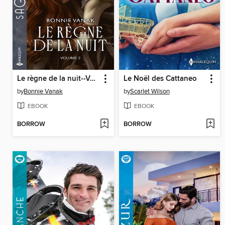
Le règne de la nuit--Volume 2
Le Noël des Cattaneo
by
Bonnie Vanak
by
Scarlet Wilson
EBOOK
EBOOK
BORROW
BORROW