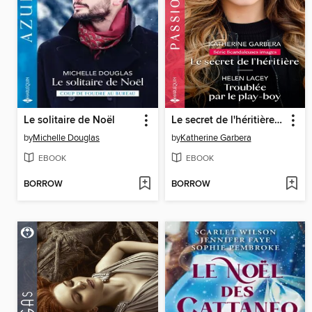
Le solitaire de Noël
Le secret de l'héritière--Troublée par le play-boy
by
Michelle Douglas
by
Katherine Garbera
EBOOK
EBOOK
BORROW
BORROW