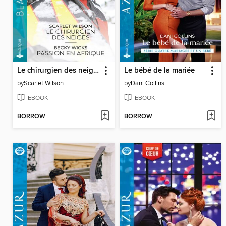
Le chirurgien des neiges--Passion en Afrique
Le bébé de la mariée
by
Scarlet Wilson
by
Dani Collins
EBOOK
EBOOK
BORROW
BORROW