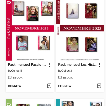
Pack mensuel Passions--10 romans (Novembre 2023)
Pack mensuel Les Historiques--3 romans--3 nouvelles (Novembre 2023)
by
Collectif
by
Collectif
EBOOK
EBOOK
BORROW
BORROW