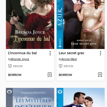
L'inconnue du bal
Leur secret grec
by
Brenda Joyce
by
Annie West
EBOOK
EBOOK
BORROW
BORROW