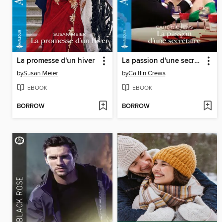
La promesse d'un hiver
La passion d'une secrétaire
by
Susan Meier
by
Caitlin Crews
EBOOK
EBOOK
BORROW
BORROW