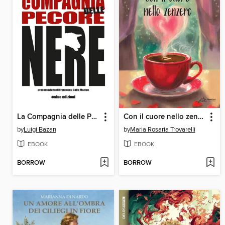
La Compagnia delle Pecore Nere
Con il cuore nello zenzero
by
Luigi Bazan
by
Maria Rosaria Trovarelli
EBOOK
EBOOK
BORROW
BORROW