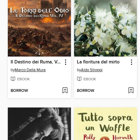
Il Destino dei Ruma, Volume IV
La fioritura del mirto
by
Marco Della Mura
by
Aldo Stroppi
EBOOK
EBOOK
BORROW
BORROW