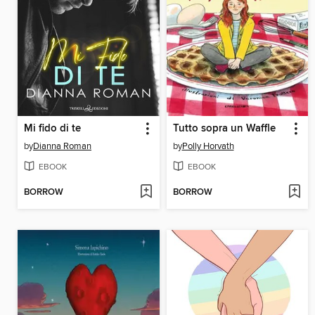
Mi fido di te
Tutto sopra un Waffle
by
Dianna Roman
by
Polly Horvath
EBOOK
EBOOK
BORROW
BORROW