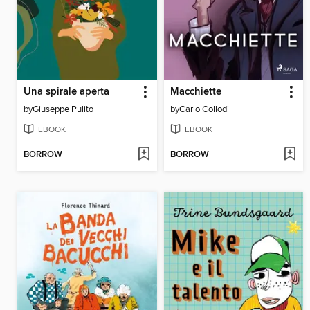
Una spirale aperta
Macchiette
by
Giuseppe Pulito
by
Carlo Collodi
EBOOK
EBOOK
BORROW
BORROW