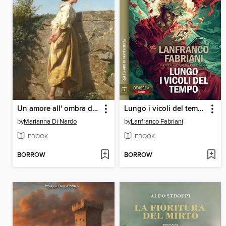
Un amore all' ombra dei Ciliegi in Fiore
Lungo i vicoli del tempo
by
Marianna Di Nardo
by
Lanfranco Fabriani
EBOOK
EBOOK
BORROW
BORROW