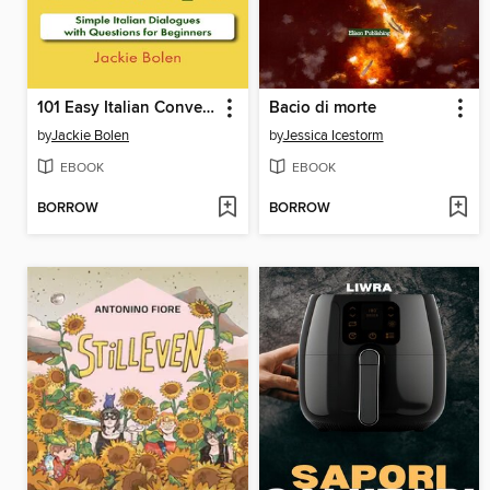
101 Easy Italian Conversations
Bacio di morte
by
Jackie Bolen
by
Jessica Icestorm
EBOOK
EBOOK
BORROW
BORROW