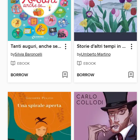
Tanti auguri, anche se...
Storie d'altri tempi in una terra di confine
by
Silvia Baroncelli
by
Umberto Martino
EBOOK
EBOOK
BORROW
BORROW