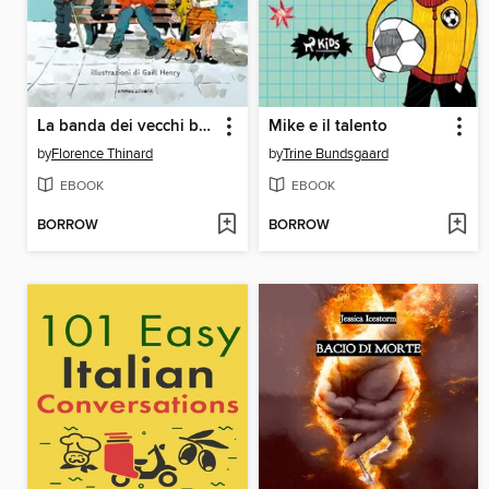
La banda dei vecchi bacucchi
Mike e il talento
by
Florence Thinard
by
Trine Bundsgaard
EBOOK
EBOOK
BORROW
BORROW