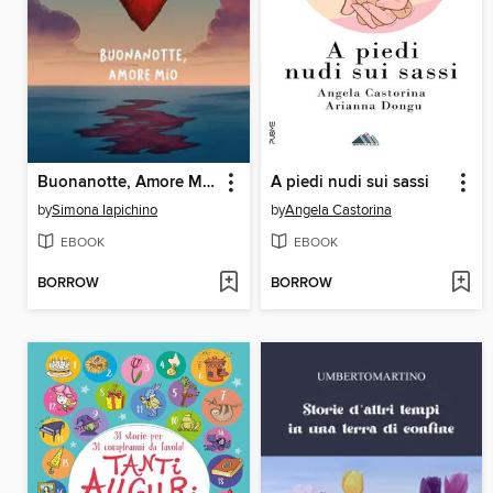
Buonanotte, Amore Mio
A piedi nudi sui sassi
by
Simona Iapichino
by
Angela Castorina
EBOOK
EBOOK
BORROW
BORROW