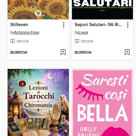
Stilleven
Sapori Salutari--56 Ricette Che Puoi Realizzare con la Tua Friggitrice Ad Aria
by
Antonino Fiore
by
Liwra
EBOOK
EBOOK
BORROW
BORROW