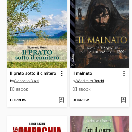
Il prato sotto il cimitero
Il malnato
by
Giancarlo Buzzi
by
Wladimiro Borchi
EBOOK
EBOOK
BORROW
BORROW