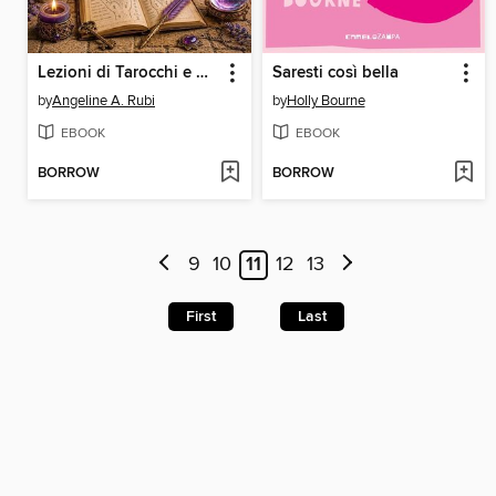
Lezioni di Tarocchi e Chiromanzia
Saresti così bella
by
Angeline A. Rubi
by
Holly Bourne
EBOOK
EBOOK
BORROW
BORROW
9
10
11
12
13
First
Last