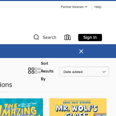
Partner libraries
Help
Sign in
Search
×
Sort
Results
By
ions