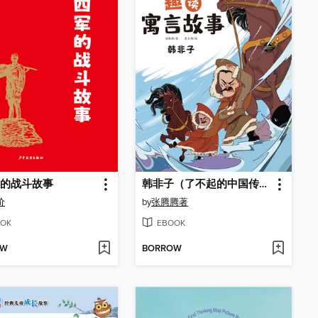
的战斗故事
韩非子（了不起的中国传统文化）
价
by
张腾腾著
OK
EBOOK
OW
BORROW