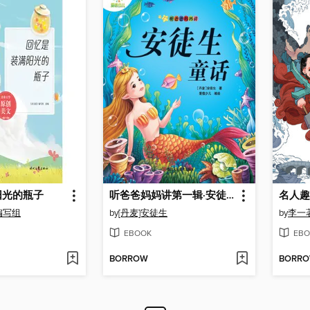
阳光的瓶子
听爸爸妈妈讲第一辑·安徒生童话
编写组
by
[丹麦]安徒生
by
李一
EBOOK
EBO
BORROW
BORR