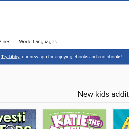
ines
World Languages
Try Libby
, our new app for enjoying ebooks and audiobooks!
New kids addit