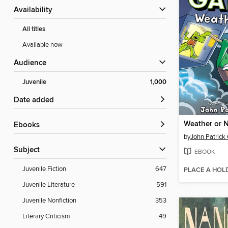
Availability
All titles
Available now
Audience
Juvenile
1,000
Date added
Weather or 
ebooks
by
John Patrick
Subject
EBOOK
Juvenile Fiction
647
PLACE A HOL
Juvenile Literature
591
Juvenile Nonfiction
353
Literary Criticism
49