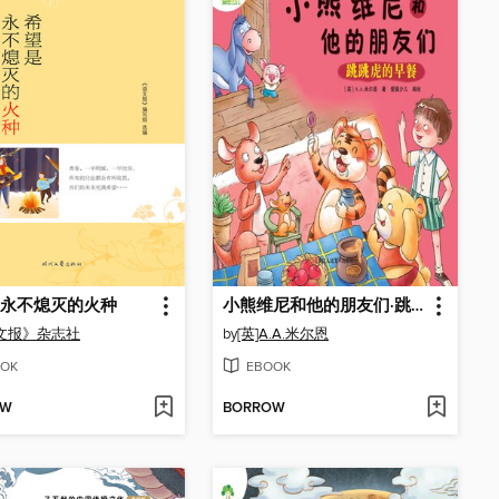
永不熄灭的火种
小熊维尼和他的朋友们·跳跳虎的早餐
文报》杂志社
by
[英]A.A.米尔恩
OK
EBOOK
OW
BORROW