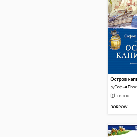
Остров кап
by
Софья Про
EBOOK
BORROW