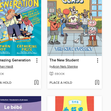
mazing Generation
The New Student
han Haidt
by
Aron Nels Steinke
OK
EBOOK
 A HOLD
PLACE A HOLD