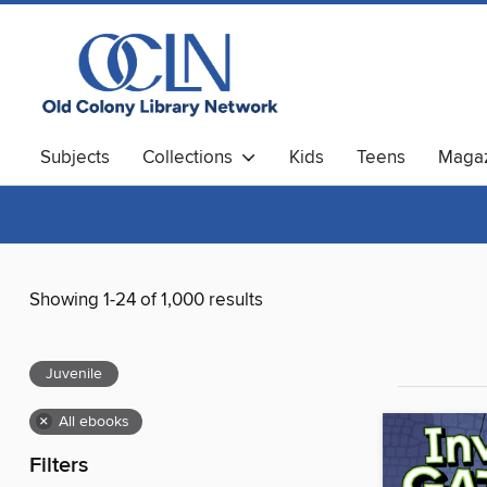
Subjects
Collections
Kids
Teens
Magaz
Showing 1-24 of 1,000 results
Juvenile
×
All ebooks
Filters