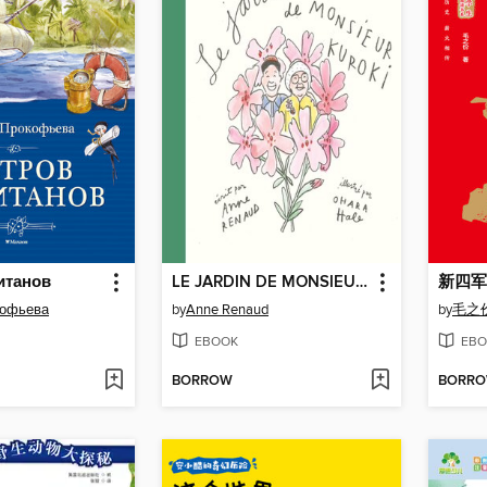
итанов
LE JARDIN DE MONSIEUR KUROKI
新四军
кофьева
by
Anne Renaud
by
毛之
EBOOK
EBO
BORROW
BORR