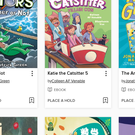
Not
Katie the Catsitter 5
The A
 Green
by
Colleen AF Venable
by
Jonat
EBOOK
EBO
D
PLACE A HOLD
PLACE