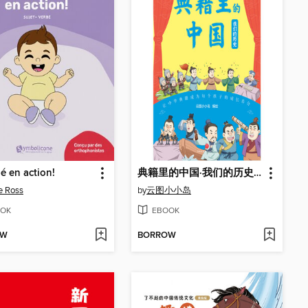
é en action!
典籍里的中国·我们的历史（漫画版）
e Ross
by
云图小小岛
OK
EBOOK
OW
BORROW