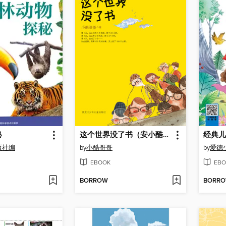
秘
这个世界没了书（安小酷的奇幻历险）
版社编
by
小酷哥哥
by
爱德
EBOOK
EBO
BORROW
BORR