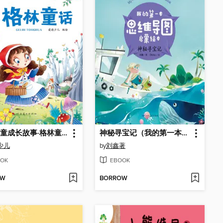
经典儿童成长故事·格林童话
神秘寻宝记（我的第一本思维导图启蒙绘本）
少儿
by
刘鑫著
OK
EBOOK
OW
BORROW