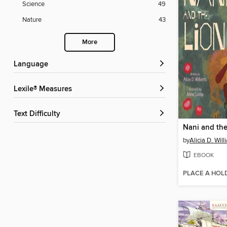
Science
49
Nature
43
More
Language
Lexile® Measures
Text Difficulty
Nani and the
by
Alicia D. Wil
EBOOK
PLACE A HOL