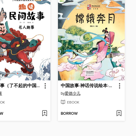
名人趣事（了不起的中国传统文化）
中国故事·神话传说绘本·嫦娥奔月
著
by
爱德少儿
OK
EBOOK
OW
BORROW