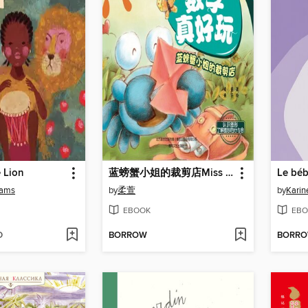
 Lion
蓝螃蟹小姐的裁剪店Miss Blue Crab's Tailoring Shop
Le béb
liams
by
柔萱
by
Karin
EBOOK
EBO
D
BORROW
BORR