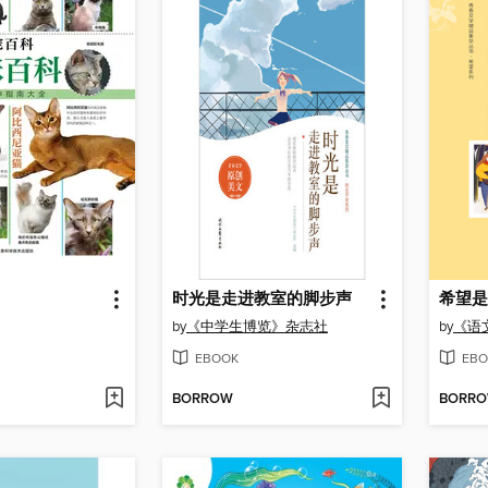
时光是走进教室的脚步声
希望是
by
《中学生博览》杂志社
by
《语
EBOOK
EBO
BORROW
BORR