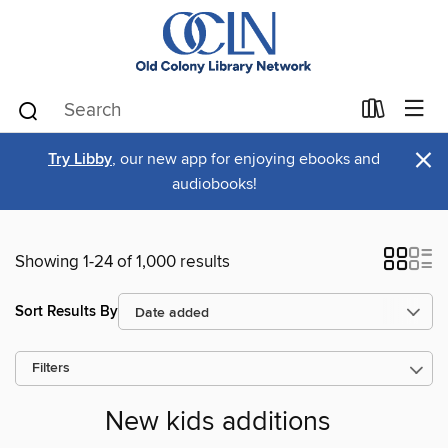
×
Try Libby
, our new app for enjoying ebooks and
audiobooks!
Showing 1-24 of 1,000 results
Sort Results By
Filters
New kids additions