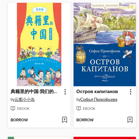
典籍里的中国·我们的历史（漫画版）
Остров капитанов
by
云图小小岛
by
Софья Прокофьева
EBOOK
EBOOK
BORROW
BORROW