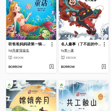
听爸爸妈妈讲第一辑·安徒生童话
名人趣事（了不起的中国传统文化）
by
[丹麦]安徒生
by
李一著
EBOOK
EBOOK
BORROW
BORROW