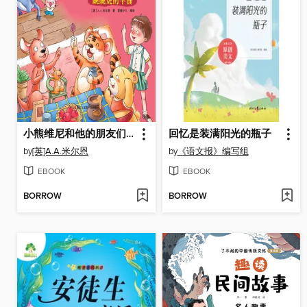
小熊维尼和他的朋友们·跳跳虎的早餐
回忆是装满阳光的瓶子
by
[英]A.A.米尔恩
by
《语文报》编写组
EBOOK
EBOOK
BORROW
BORROW