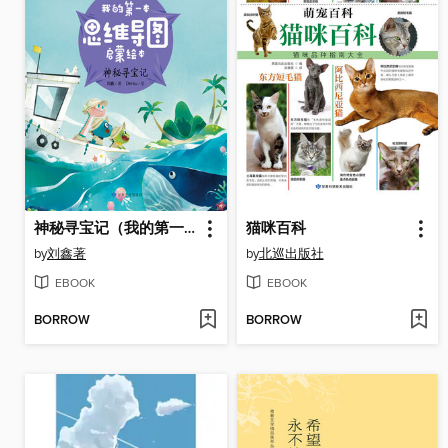
神秘寻宝记（我的第一本思维导图启蒙绘本）
猫咪百科
by
刘鑫著
by
北巡出版社
EBOOK
EBOOK
BORROW
BORROW