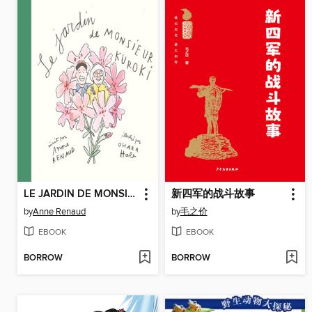
LE JARDIN DE MONSIEUR KUROKI
新四军的战斗故事
by
Anne Renaud
by
毛之价
EBOOK
EBOOK
BORROW
BORROW