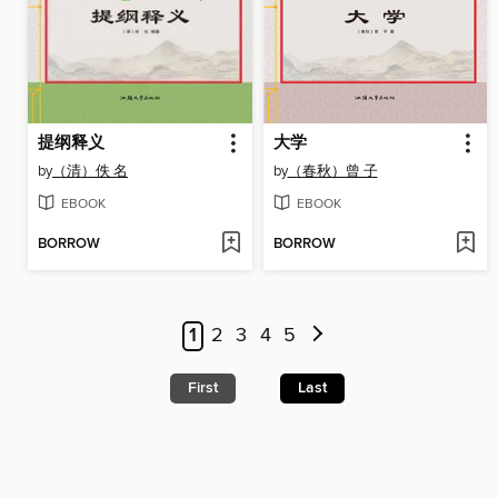
提纲释义
大学
by
（清）佚 名
by
（春秋）曾 子
EBOOK
EBOOK
BORROW
BORROW
1
2
3
4
5
First
Last