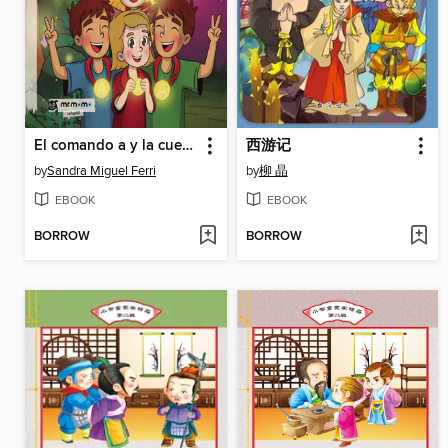
El comando a y la cueva del eco mágico
西游记
by
Sandra Miguel Ferri
by
柳 晶
EBOOK
EBOOK
BORROW
BORROW