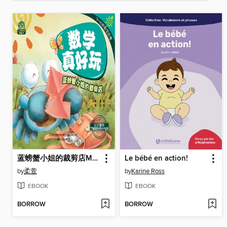
蓝螃蟹小姐的裁剪店Miss Blue Crab's Tailoring Shop
Le bébé en action!
by
柔萱
by
Karine Ross
EBOOK
EBOOK
BORROW
BORROW