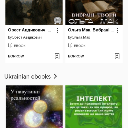
Орест Авдикович. Вибрані оповідання
Ольга Мак. Вибрані твори
by
Орест Авдикович
by
Ольга Мак
EBOOK
EBOOK
BORROW
BORROW
Ukrainian ebooks