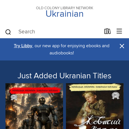
OLD COLONY LIBRARY NETWORK
Ukrainian
×
Try Libby
, our new app for enjoying ebooks and
audiobooks!
Just Added Ukranian Titles