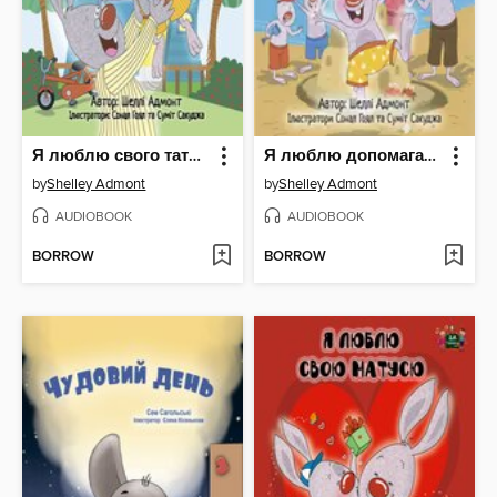
Я люблю свого татуся
Я люблю допомагати
by
Shelley Admont
by
Shelley Admont
AUDIOBOOK
AUDIOBOOK
BORROW
BORROW