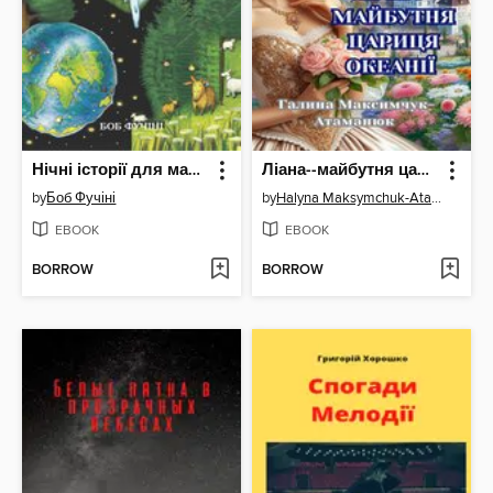
Нічні історії для маленьких авантюристів
Ліана--майбутня цариця Океанії
by
Боб Фучіні
by
Halyna Maksymchuk-Atamaniuk
EBOOK
EBOOK
BORROW
BORROW