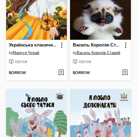
Українська класична поезія. Вся шкільна програма. 5-11 клас
Василь Королів-Старий. Найкращі твори
by
Маруся Чурай
by
Василь Королів-Старий
EBOOK
EBOOK
BORROW
BORROW