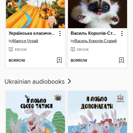
Українська класична поезія. Вся шкільна програма. 5-11 клас
Василь Королів-Старий. Найкращі твори
by
Маруся Чурай
by
Василь Королів-Старий
EBOOK
EBOOK
BORROW
BORROW
Ukrainian audiobooks