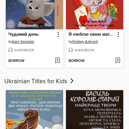
Чудовий день
Я люблю свою матусю (I Love My Mom)
by
Sam Sagolski
by
Shelley Admont
AUDIOBOOK
AUDIOBOOK
BORROW
BORROW
Ukrainian Titles for Kids