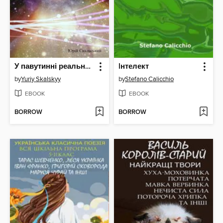
У павутинні реальностей, #1
Iнтелект
by
Yuriy Skalskyy
by
Stefano Calicchio
EBOOK
EBOOK
BORROW
BORROW