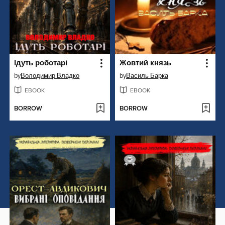
Ідуть роботарі
Жовтий князь
by
Володимир Владко
by
Василь Барка
EBOOK
EBOOK
BORROW
BORROW