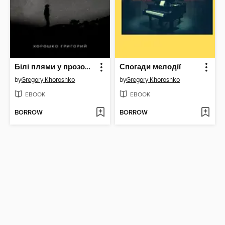
Білі плями у прозорих небесах
Спогади мелодії
by
Gregory Khoroshko
by
Gregory Khoroshko
EBOOK
EBOOK
BORROW
BORROW